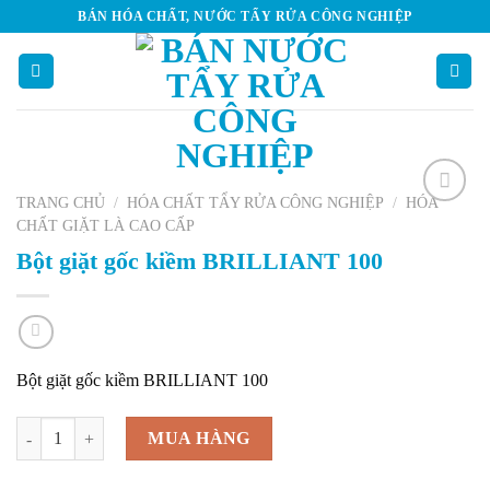
Skip
BÁN HÓA CHẤT, NƯỚC TẨY RỬA CÔNG NGHIỆP
to
content
TRANG CHỦ
/
HÓA CHẤT TẨY RỬA CÔNG NGHIỆP
/
HÓA
Add to
CHẤT GIẶT LÀ CAO CẤP
Wishlist
Bột giặt gốc kiềm BRILLIANT 100
Bột giặt gốc kiềm BRILLIANT 100
Bột giặt gốc kiềm BRILLIANT 100 số lượng
MUA HÀNG