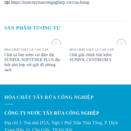
tại
https://nuoctayruacongnghiep.vn/cua-hang
SẢN PHẨM TƯƠNG TỰ
HÓA CHẤT GIẶT LÀ CAO CẤP
HÓA CHẤT GIẶT LÀ CAO CẤP
Add to
Add to
Chất xả làm mềm vải đậm đặc
Chất giặt chính tính kiềm
Wishlist
Wishlist
SUNPOL SOFTENER PLUS đặc
SUNPOL CENTRIUM S
biệt phù hợp với giặt đồ phòng
sạch
HÓA CHẤT TẨY RỬA CÔNG NGHIỆP
CÔNG TY NƯỚC TẨY RỬA CÔNG NGHIỆP
Địa chỉ 1: Toà nhà D5A, Ngõ 1 Phố Trần Thái Tông, P. Dịch
Vọng Hậu, Q. Cầu Giấy, TP Hà Nội.