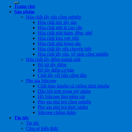
Trang chủ
Sản phẩm
Hóa chất tẩy rửa công nghiệp
Hóa chất bóc tẩy sàn
Hóa chất giặt là cao cấp
Hóa chất giặt thảm, đệm, ghế
Hóa chất khu vực bếp
Hóa chất phủ bóng sàn
Hóa chất tẩy rửa chuyên biệt
Hóa chất tẩy rửa, vệ sinh công nghiệp
Hóa chất tẩy điểm ngành giặt
Bộ kít tẩy điểm
Bộ tẩy điểm cơ bản
Chất tẩy vết bẩn cứng đầu
Phụ gia Silicone
Chất tháo khuôn và chống dính khuôn
Dầu bôi trơn trong mỹ phẩm
Hồ Silicone làm mềm vải
Phụ gia phá bọt công nghiệp
Phụ gia phá bọt thực phẩm
Silicone chống thấm
Tin tức
Tin tức
Chia sẻ kiến thức