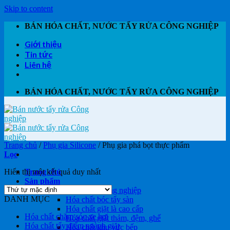
Skip to content
BÁN HÓA CHẤT, NƯỚC TẨY RỬA CÔNG NGHIỆP
Giới thiệu
Tin tức
Liên hệ
BÁN HÓA CHẤT, NƯỚC TẨY RỬA CÔNG NGHIỆP
Trang chủ
/
Phụ gia Silicone
/
Phụ gia phá bọt thực phẩm
Lọc
Hiển thị một kết quả duy nhất
Trang chủ
Sản phẩm
Hóa chất tẩy rửa công nghiệp
DANH MỤC
Hóa chất bóc tẩy sàn
Hóa chất giặt là cao cấp
Hóa chất chăm sóc xe hơi
Hóa chất giặt thảm, đệm, ghế
Hóa chất tẩy điểm ngành giặt
Hóa chất khu vực bếp