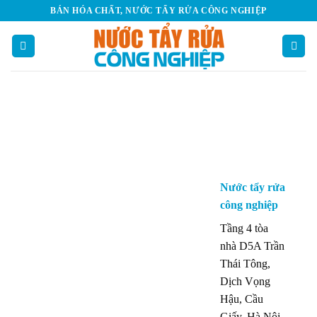
Skip
BÁN HÓA CHẤT, NƯỚC TẨY RỬA CÔNG NGHIỆP
to
content
Nước tẩy rửa
công nghiệp
Tầng 4 tòa
nhà D5A Trần
Thái Tông,
Dịch Vọng
Hậu, Cầu
Giấy, Hà Nội.