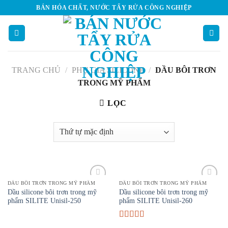
Skip
BÁN HÓA CHẤT, NƯỚC TẨY RỬA CÔNG NGHIỆP
to
content
TRANG CHỦ
/
PHỤ GIA SILICONE
/
DẦU BÔI TRƠN
TRONG MỸ PHẨM
LỌC
DẦU BÔI TRƠN TRONG MỸ PHẨM
DẦU BÔI TRƠN TRONG MỸ PHẨM
Add to
Add to
Dầu silicone bôi trơn trong mỹ
Dầu silicone bôi trơn trong mỹ
Wishlist
Wishlist
phẩm SILITE Unisil-250
phẩm SILITE Unisil-260
Được