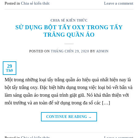
Posted in
Chia sẻ kiến thức
Leave a comment
CHIA SẺ KIẾN THỨC
SỬ DỤNG BỘT TẨY OXY TRONG TẨY
TRẮNG QUẦN ÁO
POSTED ON
THÁNG CHÍN 29, 2020
BY
ADMIN
29
Th9
Một trong những loại tẩy trắng quần áo hiệu quả nhất hiện nay là
bột tẩy trắng oxy. Đặc biệt hữu dụng trong việc loại bỏ vết bẩn và
làm sáng quần áo trong quá trình giặt giũ. Nó khá thân thiện với
môi trường và an toàn để sử dụng trong đa số các […]
CONTINUE READING
→
Posted in
Chia sẻ kiến thức
Leave a comment