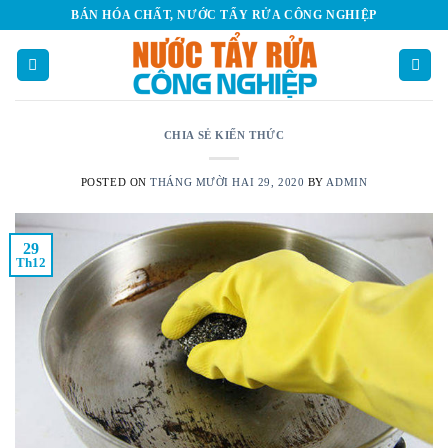
Skip
BÁN HÓA CHẤT, NƯỚC TẨY RỬA CÔNG NGHIỆP
to
content
CHIA SẺ KIẾN THỨC
POSTED ON
THÁNG MƯỜI HAI 29, 2020
BY
ADMIN
29
Th12