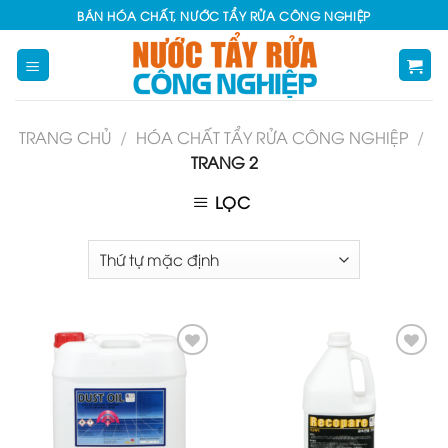
Skip
BÁN HÓA CHẤT, NƯỚC TẨY RỬA CÔNG NGHIỆP
to
content
TRANG CHỦ
/
HÓA CHẤT TẨY RỬA CÔNG NGHIỆP
/
TRANG 2
LỌC
Add
Add
to
to
Wishlist
Wishlist