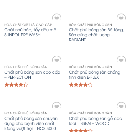
HÓA CHẤT GIẶT LÀ CAO CẤP
HÓA CHẤT PHỦ BÓNG SÀN
Add
Add
Chất nhũ hóa, tẩy dầu mỡ
Chất phủ bóng sàn Bê tông,
to
to
SUNPOL PRE WASH
Sàn cứng chất lượng –
Wishlist
Wishlist
RADIANT
HÓA CHẤT PHỦ BÓNG SÀN
HÓA CHẤT PHỦ BÓNG SÀN
Add
Add
Chất phủ bóng sàn cao cấp
Chất phủ bóng sàn chống
to
to
– PERFECTION
tĩnh điện E-FLEX
Wishlist
Wishlist
Được xếp
Được xếp
hạng
hạng
4.00
4.00
5
5
sao
sao
HÓA CHẤT PHỦ BÓNG SÀN
HÓA CHẤT PHỦ BÓNG SÀN
Add
Add
Chất phủ bóng sàn chuyên
Chất phủ bóng sàn gỗ các
to
to
dụng cho bệnh viện chất
loại – BREATH WOOD
Wishlist
Wishlist
lượng vượt trội – HOS 3000