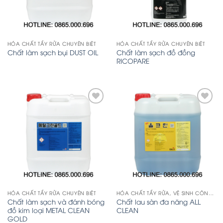
HÓA CHẤT TẨY RỬA CHUYÊN BIỆT
HÓA CHẤT TẨY RỬA CHUYÊN BIỆT
Chất làm sạch đồ đồng
Chất làm sạch bụi DUST OIL
RICOPARE
Add
Add
to
to
Wishlist
Wishlist
HÓA CHẤT TẨY RỬA CHUYÊN BIỆT
HÓA CHẤT TẨY RỬA, VỆ SINH CÔNG NGHIỆP
Chất làm sạch và đánh bóng
Chất lau sàn đa năng ALL
đồ kim loại METAL CLEAN
CLEAN
GOLD